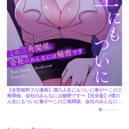
【全部無料フル漫画】僕の人生にもついに春が〜この三
角関係、会社のみんなには秘密です〜【完全版】//僕の
人生にもついに春が〜この三角関係、会社のみんなには
秘密です〜【完全版】/boohyoni Yuu
2025.08.08
Saito/s298asnph15411
ホーム
boohyoni