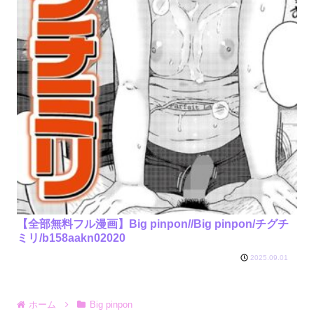
【全部無料フル漫画】Big pinpon//Big pinpon/チグチ
ミリ/b158aakn02020
2025.09.01
ホーム
Big pinpon