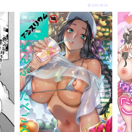
お
2025.08.20
す
す
め
動
画
ラ
F
イ
A
ブ
N
チ
Z
ャ
A
ッ
ト
ト
ッ
キ
プ
ャ
へ
ラ