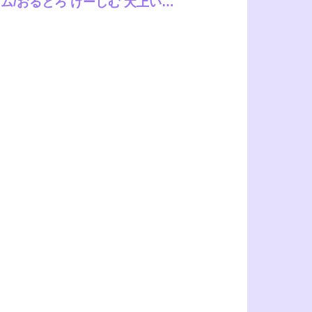
ム/おるとろ けーしむ 犬上いの
マンダ 士郎正宗 かいづか クール
 おきょう 板場広し 江鳥 ゆっ栗
天あめか 佐波缶 シヲリイタ エビ
定食 ワレモノ 岸かいせー ann
ドO しゃよー 六谷魔王 鈴蘭ま
568agotp10378