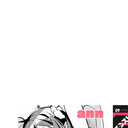
」
す
る
ま
で
6
″
/
>