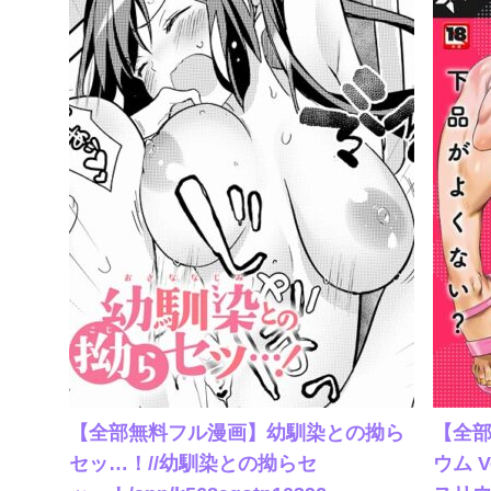
F
A
N
【
Z
全
A
部
ト
無
ッ
料
プ
フ
へ
ル
漫
画
】
【全部無料フル漫画】幼馴染との拗ら
【全部
オ
「
セッ…！//幼馴染との拗らセ
ウム V
ン
ウ