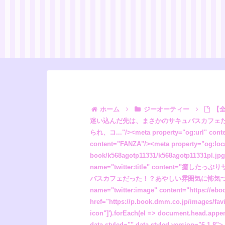
ホーム
ジーオーティー
【全部無料フル漫画】癒したっぷりサキュバスカフェ”/><meta property="og:description" content="仕事で疲弊した田中が迷い込んだ先は、まさかのサキュバスカフェだった！？あやしい雰囲気に怖気づき、すぐ退店しようとするも、巨乳サキュバス（？）店長のリリスのご奉仕に引き留められ、コ..."/><meta property="og:url" content="https://book.dmm.co.jp/product/6236924/k568agotp11331/"/><meta property="og:site_name" content="FANZA"/><meta property="og:locale