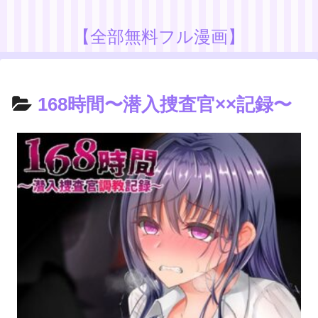
【全部無料フル漫画】
168時間〜潜入捜査官××記録〜