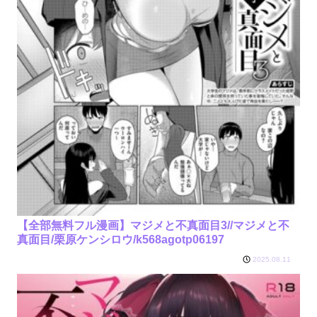
【全部無料フル漫画】マジメと不真面目3//マジメと不
真面目/栗原ケンシロウ/k568agotp06197
2025.08.11