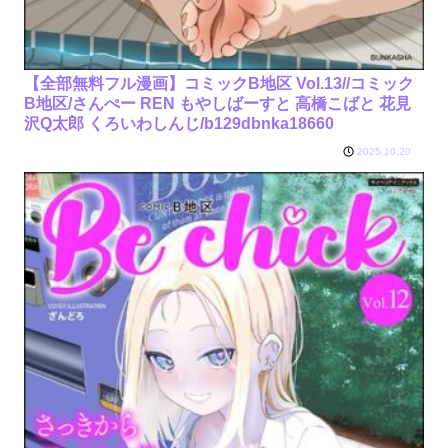
【全部無料フル漫画】コミックB地区 Vol.13//コミック
B地区/さんぺー REN もやしばーすと 高橋こばと 花見
沢Q太郎 くろいわしんじ/b129dbnka18660
2025.10.20