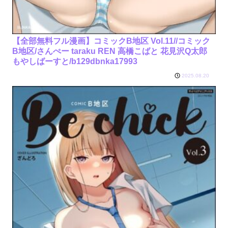
【全部無料フル漫画】コミックB地区 Vol.11//コミック
B地区/さんぺー taraku REN 高橋こばと 花見沢Q太郎
もやしばーすと/b129dbnka17993
2025.08.20