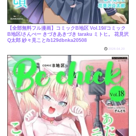
【全部無料フル漫画】コミックB地区 Vol.19//コミック
B地区/さんぺー きづきあきづき taraku ミトヒ。 花見沢
Q太郎 紗々見こと/b129dbnka20508
2026.04.20