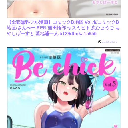
【全部無料フル漫画】コミックB地区 Vol.4//コミックB
地区/さんぺー REN 吉田悟郎 ヤスミビト 流ひょうご も
やしばーすと 墓地浦一人/b129dbnka15956
2025.08.09