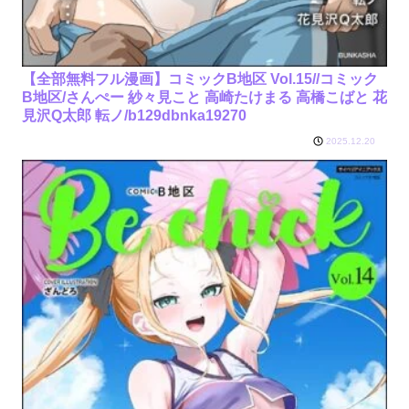
【全部無料フル漫画】コミックB地区 Vol.15//コミック
B地区/さんぺー 紗々見こと 高崎たけまる 高橋こばと 花
見沢Q太郎 転ノ/b129dbnka19270
2025.12.20