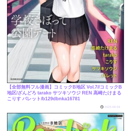
【全部無料フル漫画】コミックB地区 Vol.7//コミックB
地区/ざんどろ tarako サツキソウジ REN 高崎たけまる
こりす バレット/b129dbnka16781
2025.08.09