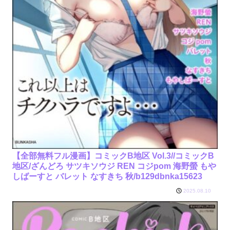
【全部無料フル漫画】コミックB地区 Vol.3//コミックB
地区/ざんどろ サツキソウジ REN コジpom 海野螢 もや
しばーすと バレット なすきち 秋/b129dbnka15623
2025.08.10