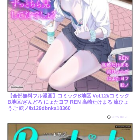
【全部無料フル漫画】コミックB地区 Vol.12//コミック
B地区/ざんどろ にょたヨフ REN 高崎たけまる 流ひょ
うご 転ノ/b129dbnka18360
2025.09.20