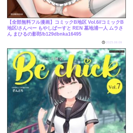
【全部無料フル漫画】コミックB地区 Vol.6//コミックB
地区/さんぺー もやしばーすと REN 墓地浦一人 ムラさ
ん まひるの影郎/b129dbnka16495
2025.08.09