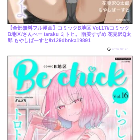
【全部無料フル漫画】コミックB地区 Vol.17//コミック
B地区/さんぺー taraku ミトヒ。 雨美すずめ 花見沢Q太
郎 もやしばーすと/b129dbnka19891
2026.02.20