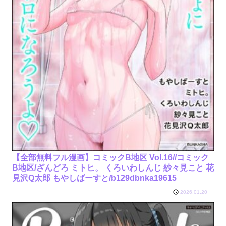
【全部無料フル漫画】コミックB地区 Vol.16//コミック
B地区/ざんどろ ミトヒ。 くろいわしんじ 紗々見こと 花
見沢Q太郎 もやしばーすと/b129dbnka19615
2026.01.20