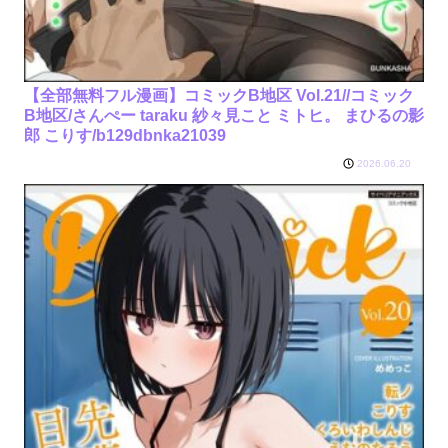
【全部無料フル漫画】コミックB地区 Vol.21//コミック
B地区/さんぺー taraku 紗々見こと ミトヒ。 まひるの影
郎 こりす/b129dbnka21039
2026.06.20