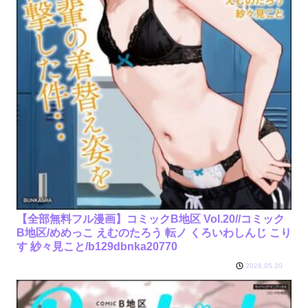
【全部無料フル漫画】コミックB地区 Vol.20//コミック
B地区/めめっこ えむのたろう 転ノ くろいわしんじ こり
す 紗々見こと/b129dbnka20770
2026.05.20