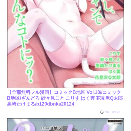
【全部無料フル漫画】コミックB地区 Vol.18//コミック
B地区/ざんどろ 紗々見こと こりす はく雲 花見沢Q太郎
高崎たけまる/b129dbnka20124
2026.03.20