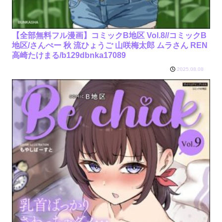
【全部無料フル漫画】コミックB地区 Vol.8//コミックB
地区/さんぺー 秋 流ひょうご 山咲梅太郎 ムラさん REN
高崎たけまる/b129dbnka17089
2025.08.08