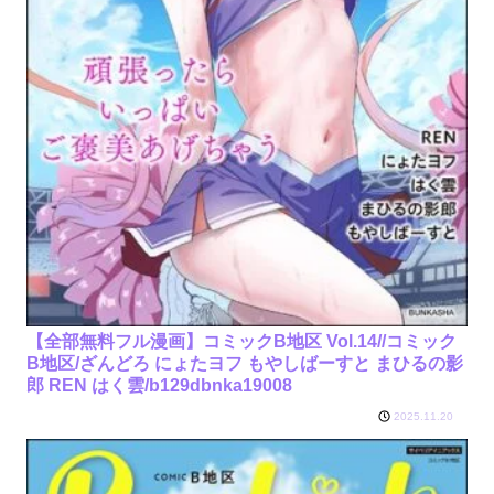
【全部無料フル漫画】コミックB地区 Vol.14//コミック
B地区/ざんどろ にょたヨフ もやしばーすと まひるの影
郎 REN はく雲/b129dbnka19008
2025.11.20