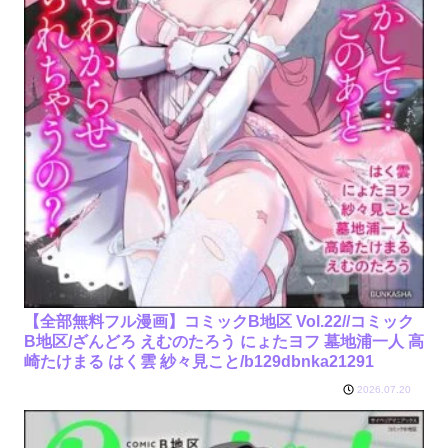
【全部無料フル漫画】コミックB地区 Vol.22//コミック
B地区/ざんどろ えむのたろう にょたヨフ 墓地浦一人 高
崎たけまる はく雲 紗々見こと/b129dbnka21291
2026.07.20