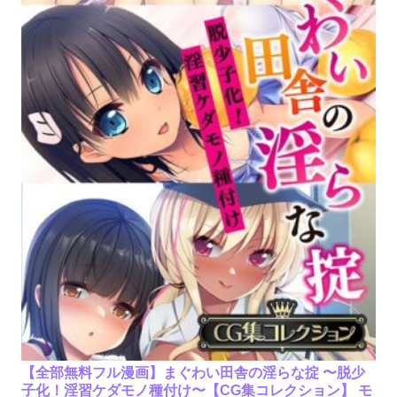
【全部無料フル漫画】まぐわい田舎の淫らな掟 〜脱少
子化！淫習ケダモノ種付け〜【CG集コレクション】 モ