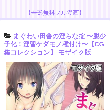
【全部無料フル漫画】
まぐわい田舎の淫らな掟 〜脱少
子化！淫習ケダモノ種付け〜【CG
集コレクション】 モザイク版