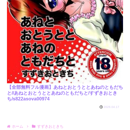
【全部無料フル漫画】あねとおとうととあねのともだち
と//あねとおとうととあねのともだちと/すずきおとき
ち/s822asova00974
2026.04.17
ホーム
すずきおときち