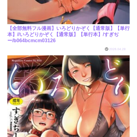
【全部無料フル漫画】いろどりかぞく【通常版】【単行
本】//いろどりかぞく【通常版】【単行本】/すぎぢ
ー/b064bcmcm03126
2026.04.28