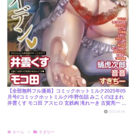
【全部無料フル漫画】コミックホットミルク2025年05
月号//コミックホットミルク/牛野缶詰 みこくのほまれ
井雲くす モコ田 アスヒロ 玄鉄絢 滝れーき 古賀亮一 音
音 蛹虎次郎 のこっぱ 左カゲトラ しょうさん坊主 すぎ
2025.08.08
ぢー ICHICO あほすたさん 1億年惑星 かかとぶし 上戸
ルリ シゴキロ/s011akamj02408
ホーム
すぎぢー