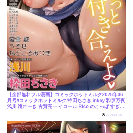
【全部無料フル漫画】コミックホットミルク2026年06
月号//コミックホットミルク/枠田ちさき inkey 和泉万夜
浅川 滝れーき 古賀亮一 イコール Rico のこっぱ すぎぢ
ー だらぶち ICHICO さふぁ太 べろせ 江森うき 霞雪誠
2026.05.05
ねどころみつき Masco シゴキロ 弐藤に
と/s011akamj02878