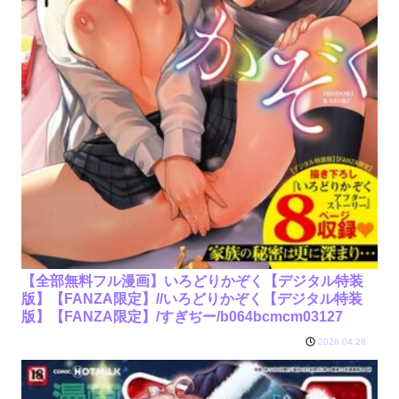
【全部無料フル漫画】いろどりかぞく【デジタル特装
版】【FANZA限定】//いろどりかぞく【デジタル特装
版】【FANZA限定】/すぎぢー/b064bcmcm03127
2026.04.28