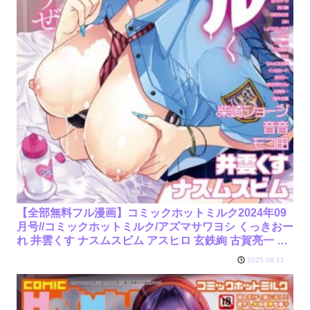
【全部無料フル漫画】コミックホットミルク2024年09
月号//コミックホットミルク/アズマサワヨシ くっきおー
れ 井雲くす ナスムスビム アスヒロ 玄鉄絢 古賀亮一 音
音 西川康 左カゲトラ しょうさん坊主 すぎぢー ICHICO
2025.08.11
柴崎ショージ 朔月 あほすたさん 1億年惑星 DIN 久我繭
莉 DANCE英気 モコ田 枠田ちさき/s011akamj02118