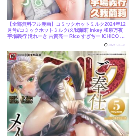
【全部無料フル漫画】コミックホットミルク2024年12
月号//コミックホットミルク/久我繭莉 inkey 和泉万夜
宇場義行 滝れーき 古賀亮一 Rico すぎぢー ICHICO お
なぱん あほすたさん 1億年惑星 論倫理ろんり 梅久 沙ノ
2025.08.10
樹 ねどころみつき 屋根上リョウ OMZR 枠田ちさき お
わりにんげん 忘れられたうさぎ/s011akamj02225