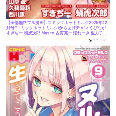
【全部無料フル漫画】コミックホットミルク2025年12
月号//コミックホットミルク/からあげチャン くびなが
すぎぢー 蛹虎次郎 Masco 古賀亮一 滝れーき 重力子た
ん イコール 西川康 転ノ 浅川 桜庭六輔 久我繭莉 幸せな
2025.11.05
朝食。 山草遊 1億年惑星 あほすたさん ICHICO 宏式 玉
置勉強 えびふらい/s011akamj02671