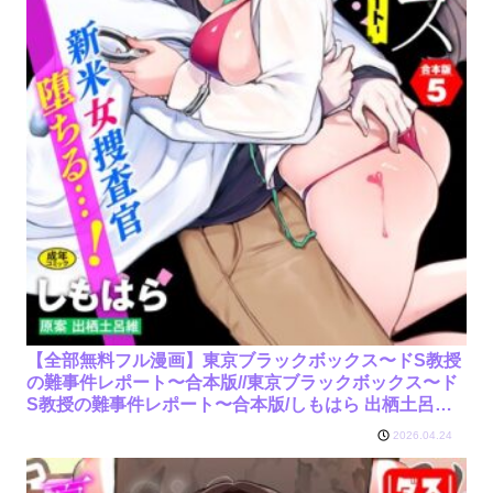
【全部無料フル漫画】東京ブラックボックス〜ドS教授
の難事件レポート〜合本版//東京ブラックボックス〜ド
S教授の難事件レポート〜合本版/しもはら 出栖土呂維
コミックバベル編集部/b472abnen04033
2026.04.24