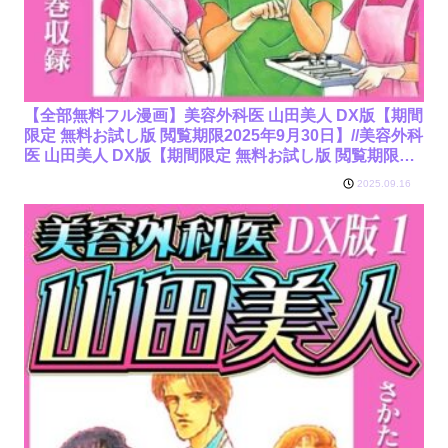
【全部無料フル漫画】美容外科医 山田美人 DX版【期間
限定 無料お試し版 閲覧期限2025年9月30日】//美容外科
医 山田美人 DX版【期間限定 無料お試し版 閲覧期限
2025年9月30日】/さかたのり子/b485argl07531
2025.09.16