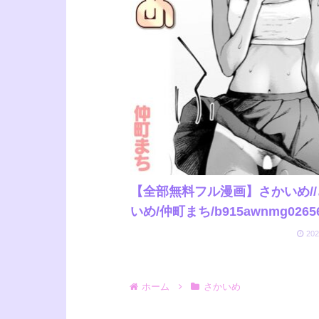
【全部無料フル漫画】さかいめ//
いめ/仲町まち/b915awnmg0265
202
ホーム
さかいめ