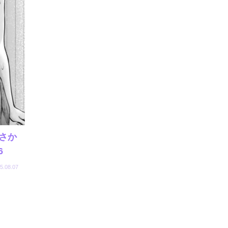
さか
6
5.08.07