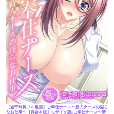
【全部無料フル漫画】ご奉仕ナース〜新人ナースの淫ら
なお仕事〜【得合本版】モザイク版//ご奉仕ナース〜新