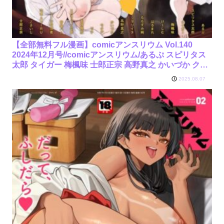
【全部無料フル漫画】comicアンスリウム Vol.140
2024年12月号//comicアンスリウム/あるぷ スピリタス
太郎 タイガー 梅楓味 士郎正宗 高野真之 かいづか クー
ル教信者 仲尾ハム 山本AHIRU ももずみ純 ごさいじ は
2025.08.07
るまれ シヲリイタ エビフライ定食 けーしむ で子 モチ
ヂ 矢矧稚彦/k568agotp07277