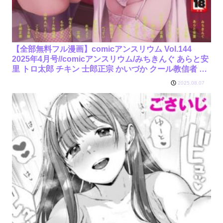
【全部無料フル漫画】comicアンスリウム Vol.144
2025年4月号//comicアンスリウム/みちきんぐ あらと安
里 トロ太郎 チキン 士郎正宗 かいづか クール教信者 お
きょう べってぃ 山本AHIRU ももずみ純 江鳥 ごさいじ
2025.08.07
鳳スバル 海山そぜ 初雲丹いくら エビフライ定食 旅口工
路 町田ぽよ しゅる版 みなまっくす 真中野さし もやの
すけ/k568agotp08880