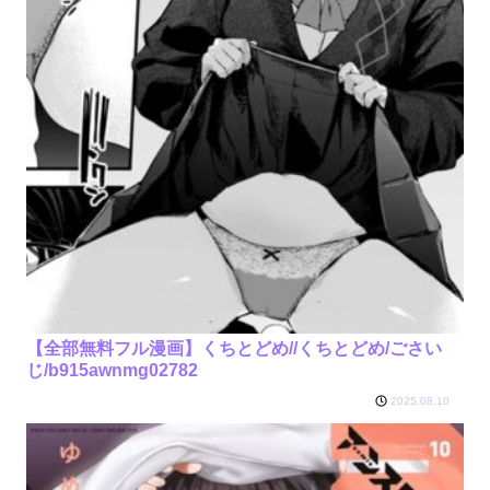
【全部無料フル漫画】くちとどめ//くちとどめ/ごさい
じ/b915awnmg02782
2025.08.10