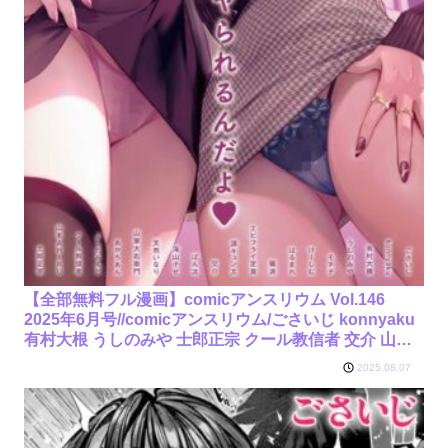
【全部無料フル漫画】comicアンスリウム Vol.146
2025年6月号//comicアンスリウム/ごさいじ konnyaku
有村大根 うしのみや 士郎正宗 クール教信者 交介 山家
大右衛門 山本AHIRU 薙派 はるまれ 海山そぜ エビフラ
2025.08.07
イ定食 けーしむ よしだみんと あかちあん ぽん汰 モチ
ヂ 源キュン太 天然いなり/k568agotp09579