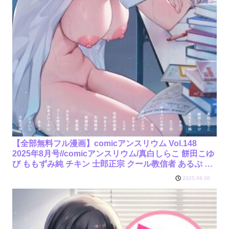
【全部無料フル漫画】comicアンスリウム Vol.148
2025年8月号//comicアンスリウム/真白しらこ 餅田こゆ
び ももずみ純 チキン 士郎正宗 クール教信者 あるぷ 核
座頭 山本AHIRU ごさいじ 佐咲和由喜 鷹丸 脱脂粉乳 た
2025.08.06
ご坊 エコギ やまもと 矢矧稚彦 かふぇいん中毒 みなま
っくす マインスロア まやまん/k568agotp10178