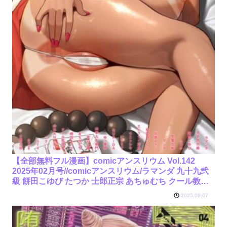
【全部無料フル漫画】comicアンスリウム Vol.142
2025年02月号//comicアンスリウム/ラマンダ 九十九弐
級 餅田こゆび たつか 士郎正宗 あちゅむち クール教信
者 北原エイジ 山家大右衛門 山本AHIRU ごさいじ ゆっ
2025.08.07
栗栖 初雲丹いくら アシタ エビフライ定食 旅口工路
SY4 GURIDA ウニトシキ いずミケ arrow 牛蟹合戦 朔
羽さいが/k568agotp08118