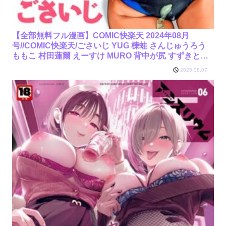
【全部無料フル漫画】COMIC快楽天 2024年08月
号//COMIC快楽天/ごさいじ YUG 楝蛙 さんじゅうろう
ももこ 村田蓮爾 えーすけ MURO 背中が尻 すずきとと
かづき だいじ 南文夏 層積 エロ井ロエ どじろ
2025.08.07
ー/b915awnmg02631