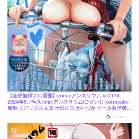
【全部無料フル漫画】comicアンスリウム Vol.134
2024年6月号//comicアンスリウム/ごさいじ konnyaku
腐蝕 スピリタス太郎 士郎正宗 かいづか クール教信者
おきょう トロ太郎 緒川える 山本AHIRU 江鳥 トミオカ
2025.08.07
セナ 薙派 佐波缶 初雲丹いくら りぷ 餅田こゆび おやお
や 町田ぽよ 脱脂粉乳 よこやまんじろう 高良間
男/k568agotp05979