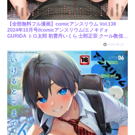
【全部無料フル漫画】comicアンスリウム Vol.138
2024年10月号//comicアンスリウム/エノキドォ
GURIDA トロ太郎 初雲丹いくら 士郎正宗 クール教信者
ぷらむ おきょう 綺羅丸 染岡ゆすら べってぃ 山本
2025.08.10
AHIRU ももずみ純 ごさいじ つくは 海山そぜ piyopoyo
エビフライ定食 てばさきのぶお けーしむ やまもと ナマ
こんにゃく/k568agotp06812