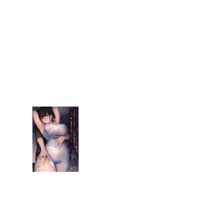
巻
”
/
>
F
A
N
【
Z
全