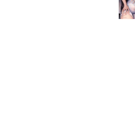
装版】【FANZA限定イラスト付き】/
グリコーゲン/b453ahbzi01292
【
全
部
無
料
フ
ル
漫
画
】
こ
ん