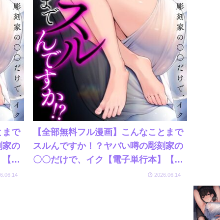
とまで
【全部無料フル漫画】こんなことまで
刻家の
スルんですか！？ヤバい噂の彫刻家の
】【通
〇〇だけで、イク【電子単行本】【デ
す
ジタル特装版】【FANZA限定イラスト
6.06.14
2026.06.14
だけ
付き】//こんなことまでスルんです
】/グ
か！？ヤバい噂の彫刻家の〇〇だけ
で、イク【電子単行本】【デジタル特