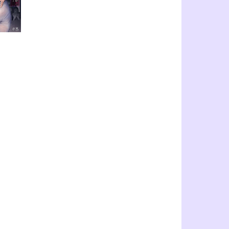
【
全
部
無
料
フ
ル
漫
画
】
こ
ん