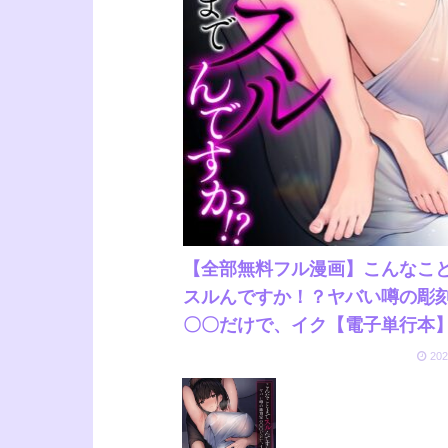
【全部無料フル漫画】こんなこ
スルんですか！？ヤバい噂の彫
〇〇だけで、イク【電子単行本
常版】//こんなことまでスルんで
202
か！？ヤバい噂の彫刻家の〇〇
で、イク【電子単行本】【通常版
リコーゲン/b453ahbzi01293