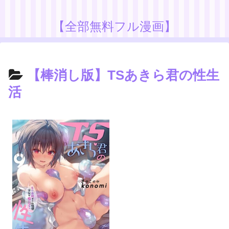
【全部無料フル漫画】
【棒消し版】TSあきら君の性生
活