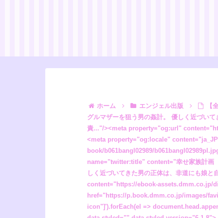
ホーム
エンジェル出版
【全部無料フル漫画】幸せ家族計画 【単話】”/><meta property="og:description" content="女手一つで娘を育ててきたシングルマザーを狙う男の姦計。 優しく近づいてきた男の正体は、非道にも娘と自分を犯しまくるのが目的だった。 ひたすらに食い物にされる日々、そして娘は快楽責..."/><meta property="og:url" content="https://book.dmm.co.jp/product/6238647/b061bangl02989/"/><meta property="og:site_name" content="FANZA"/><meta property="og:locale"